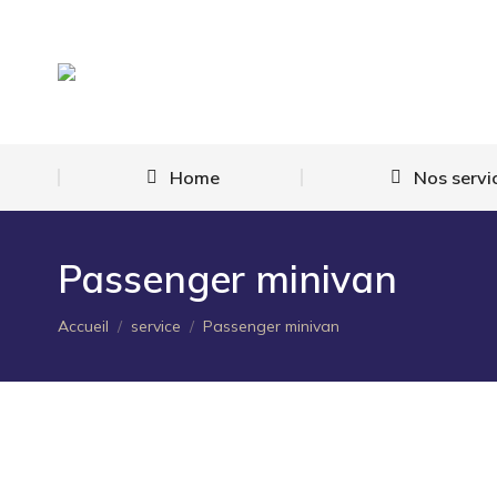
Home
Nos servi
Passenger minivan
Vous êtes ici :
Accueil
service
Passenger minivan