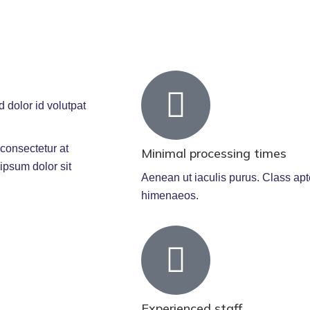
dolor id volutpat
consectetur at
Minimal processing times
ipsum dolor sit
Aenean ut iaculis purus. Class apt
himenaeos.
Experienced staff